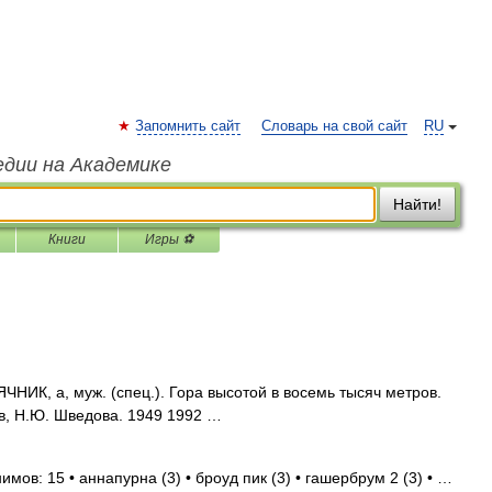
Запомнить сайт
Словарь на свой сайт
RU
едии на Академике
Найти!
Книги
Игры ⚽
К, а, муж. (спец.). Гора высотой в восемь тысяч метров.
в, Н.Ю. Шведова. 1949 1992 …
мов: 15 • аннапурна (3) • броуд пик (3) • гашербрум 2 (3) • …