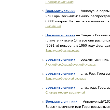
Словарь синонимов
Восьмитысячник
— Аннапурна первый
3
или Горы восьмитысячники распростра
8 000 метров. На Земле насчитывается
Википедия
Восьмитысячник
— Эверест Восьмиты
4
планете их всего 14 и все они распол
(8091 м) покорена в 1950 году француз
Энциклопедия туриста
восьмитысячник
— восьмит ысячник,
5
Русский орфографический словарь
восьмитысячник
— а; м. Разг. Гора 
6
Энциклопедический словарь
восьмитысячник
— а; м.; разг. Гора 
7
Словарь многих выражений
Восьмитысячники
— Аннапурна&#160;
8
Восьмитысячники или Горы восьмитыс