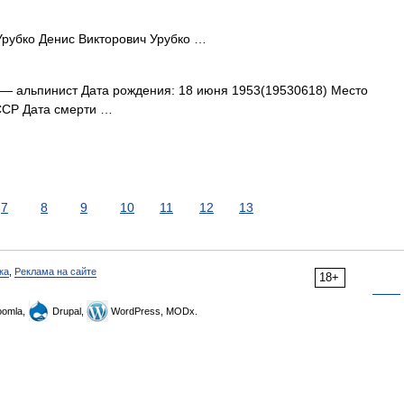
рубко Денис Викторович Урубко …
— альпинист Дата рождения: 18 июня 1953(19530618) Место
ССР Дата смерти …
7
8
9
10
11
12
13
ка
,
Реклама на сайте
18+
omla,
Drupal,
WordPress, MODx.