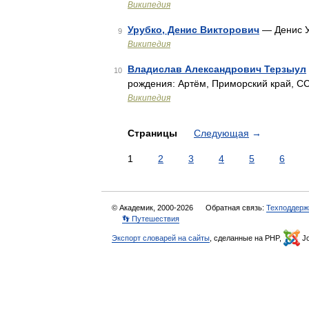
Википедия
Урубко, Денис Викторович
— Денис У
9
Википедия
Владислав Александрович Терзыул
10
рождения: Артём, Приморский край, С
Википедия
Страницы
Следующая
→
1
2
3
4
5
6
© Академик, 2000-2026
Обратная связь:
Техподдерж
👣 Путешествия
Экспорт словарей на сайты
, сделанные на PHP,
Jo