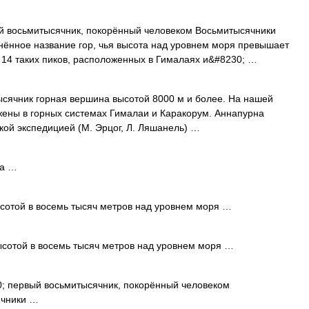
 восьмитысячник, покорённый человеком Восьмитысячники
нённое название гор, чья высота над уровнем моря превышает
 14 таких пиков, расположенных в Гималаях и&#8230; …
сячник горная вершина высотой 8000 м и более. На нашей
ожены в горных системах Гималаи и Каракорум. Аннапурна
кой экспедицией (М. Эрцог, Л. Ляшанель) …
 а …
высотой в восемь тысяч метров над уровнем моря …
высотой в восемь тысяч метров над уровнем моря …
 первый восьмитысячник, покорённый человеком
ячники …