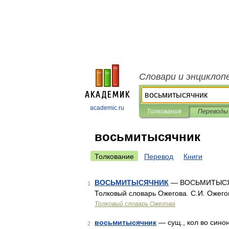
Словари и энциклоп
academic.ru
Толкования
Переводы
восьмитысячник
Толкование
Перевод
Книги
ВОСЬМИТЫСЯЧНИК
— ВОСЬМИТЫСЯЧНИ
1
Толковый словарь Ожегова. С.И. Ожего
Толковый словарь Ожегова
восьмитысячник
— сущ., кол во синони
2